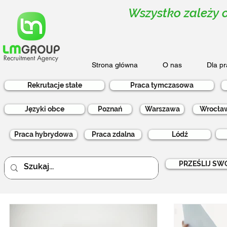
Wszystko zależy o
Strona główna
O nas
Dla p
Rekrutacje stałe
Praca tymczasowa
Języki obce
Poznań
Warszawa
Wrocła
Praca hybrydowa
Praca zdalna
Lódź
PRZEŚLIJ SW