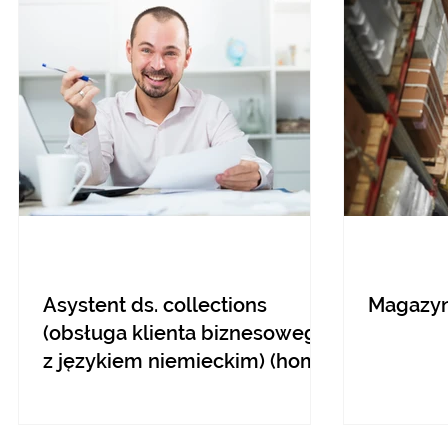
Asystent ds. collections
Magazyn
(obsługa klienta biznesowego,
z językiem niemieckim) (home
office)