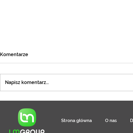
Komentarze
Napisz komentarz...
Specjalista / Specjalistka ds.
Specjalista 
rekrutacji pracowników
płac
tymczasowych
Strona główna
O nas
D