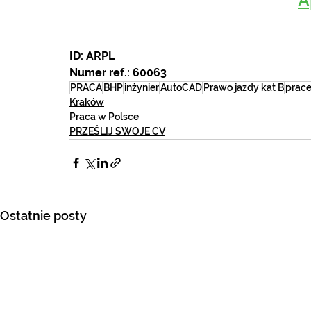
A
ID: ARPL
Numer ref.: 60063
PRACA
BHP
inżynier
AutoCAD
Prawo jazdy kat B
prace
Kraków
Praca w Polsce
PRZEŚLIJ SWOJE CV
Ostatnie posty