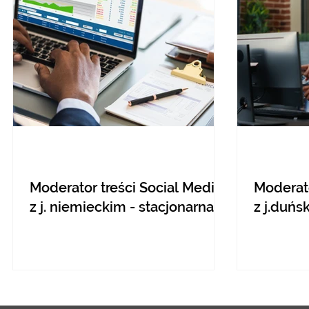
Moderator treści Social Media
Moderato
z j. niemieckim - stacjonarna
z j.duńs