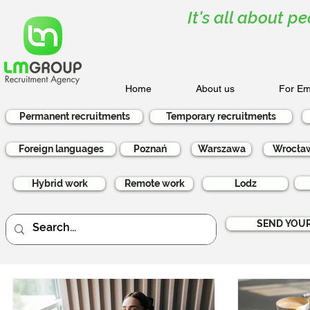
It's all about pe
Home
About us
For Em
Permanent recruitments
Temporary recruitments
Foreign languages
Poznań
Warszawa
Wrocła
Hybrid work
Remote work
Lodz
SEND YOUR