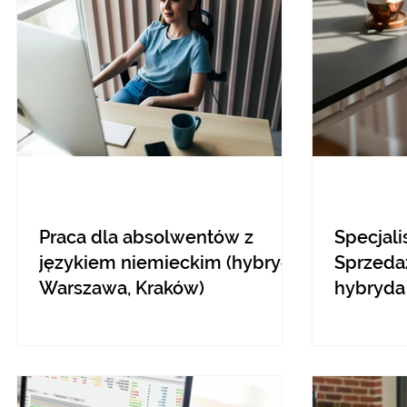
Praca dla absolwentów z
Specjali
językiem niemieckim (hybryda
Sprzedaż
Warszawa, Kraków)
hybryda