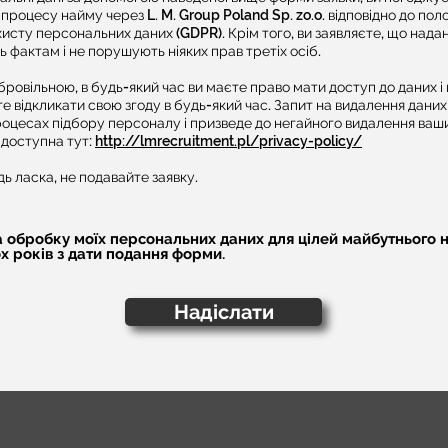
 процесу найму через L. M. Group Poland Sp. zo.o. відповідно до по
сту персональних даних (GDPR). Крім того, ви заявляєте, що надані
ь фактам і не порушують ніяких прав третіх осіб.
ровільною, в будь-який час ви маєте право мати доступ до даних і
те відкликати свою згоду в будь-який час. Запит на видалення даних
роцесах підбору персоналу і призведе до негайного видалення ваши
 доступна тут:
http://lmrecruitment.pl/privacy-policy/
дь ласка, не подавайте заявку.​
а обробку моїх персональних даних для цілей майбутнього 
х років з дати подання форми.
Надіслати