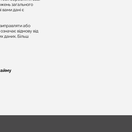
ложень загального
 вами дані є
 виправляти або
 означає відмову від
х даних. Більш
найму