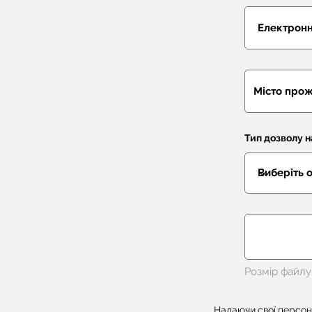
Тип дозволу 
Розмір файлу
Надаючи свої персон