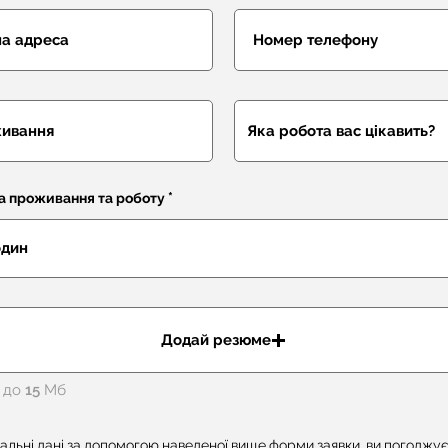
на проживання та роботу
Додай резюме
 до 15 Мб
альні дані за допомогою наведеної вище форми заявки, ви погоджу