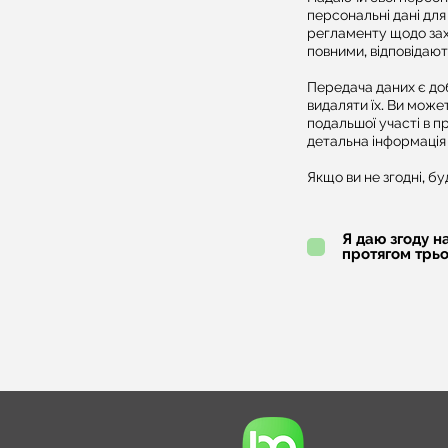
персональні дані для
регламенту щодо захи
повними, відповідают
Передача даних є доб
видаляти їх. Ви може
подальшої участі в п
детальна інформація
Якщо ви не згодні, бу
Я даю згоду н
протягом трьо