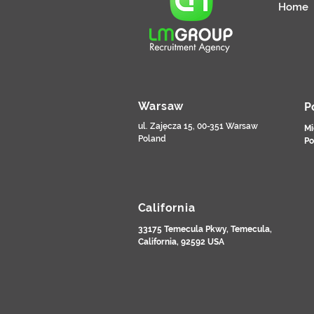
Home
Warsaw
P
ul. Zajęcza 15, 00-351 Warsaw
Mi
Poland
Po
California
33175 Temecula Pkwy, Temecula,
California, 92592 USA