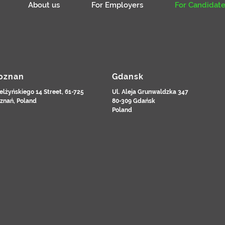
About us
For Employers
For Candidate
oznan
Gdansk
elżyńskiego 14 Street, 61-725
Ul. Aleja Grunwaldzka 347
znań, Poland
80-309 Gdańsk
Poland