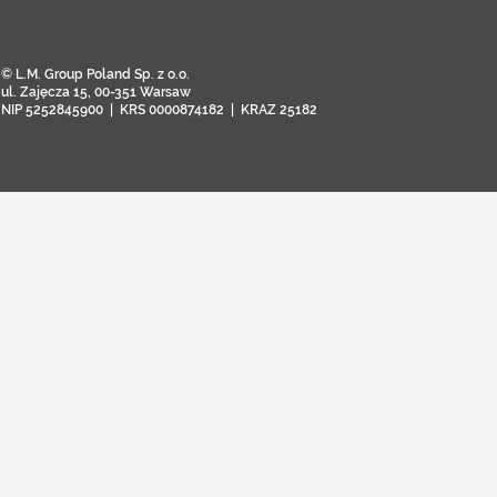
© L.M. Group Poland Sp. z o.o.
ul. Zajęcza 15, 00-351 Warsaw
NIP 5252845900 | KRS 0000874182 | KRAZ 25182