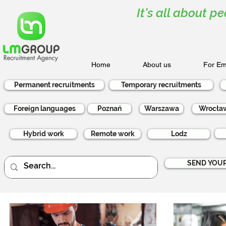
It's all about pe
Home
About us
For Em
Permanent recruitments
Temporary recruitments
Foreign languages
Poznań
Warszawa
Wrocła
Hybrid work
Remote work
Lodz
SEND YOUR