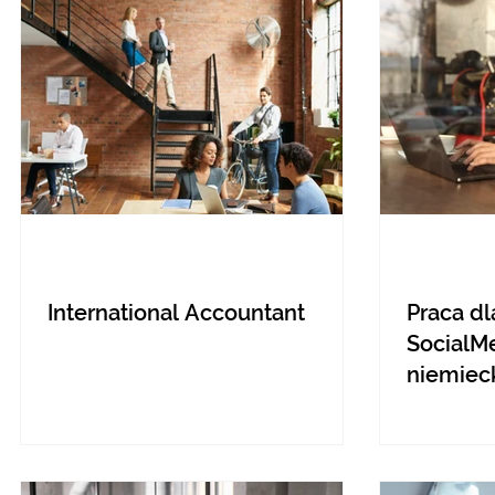
International Accountant
Praca dl
SocialMe
niemiec