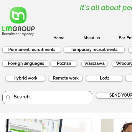
It's all about pe
Home
About us
For Em
Permanent recruitments
Temporary recruitments
Foreign languages
Poznań
Warszawa
Wrocła
Hybrid work
Remote work
Lodz
SEND YOUR