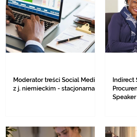
Moderator treści Social Media
Indirect
z j. niemieckim - stacjonarna
Procure
Speaker