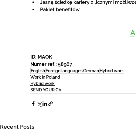
Jasną ścieżkę kariery z licznymi możliw
Pakiet benefitów
A
ID: MAOK
Numer ref.:
58967
English
Foreign languages
German
Hybrid work
Work in Poland
Hybrid work
SEND YOUR CV
Recent Posts