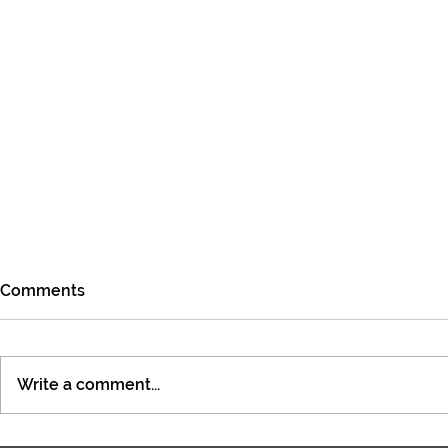
Comments
Write a comment...
Specjalista / Specjalistka ds.
Specjalista 