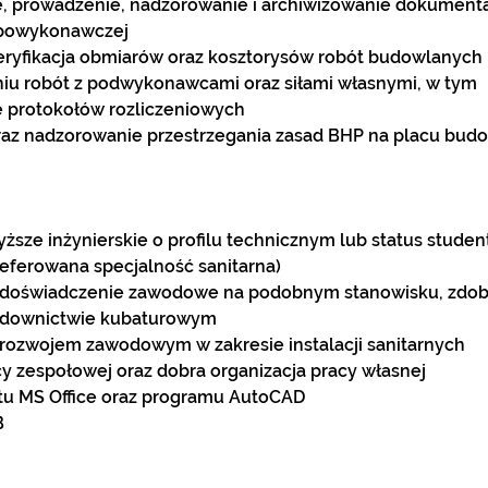
 prowadzenie, nadzorowanie i archiwizowanie dokumentac
 powykonawczej
eryfikacja obmiarów oraz kosztorysów robót budowlanych
aniu robót z podwykonawcami oraz siłami własnymi, w tym 
 protokołów rozliczeniowych
raz nadzorowanie przestrzegania zasad BHP na placu bud
ższe inżynierskie o profilu technicznym lub status studen
referowana specjalność sanitarna)
doświadczenie zawodowe na podobnym stanowisku, zdoby
budownictwie kubaturowym
rozwojem zawodowym w zakresie instalacji sanitarnych
y zespołowej oraz dobra organizacja pracy własnej
tu MS Office oraz programu AutoCAD
B