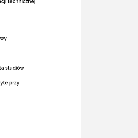
ji technicznej, 
owy
ta studiów 
te przy 