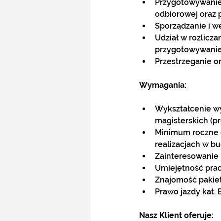
Przygotowywanie,
odbiorowej oraz
Sporządzanie i w
Udział w rozlicz
przygotowywanie
Przestrzeganie o
Wymagania:
Wykształcenie wy
magisterskich (p
Minimum roczne 
realizacjach w 
Zainteresowanie 
Umiejętność prac
Znajomość pakie
Prawo jazdy kat. 
Nasz Klient oferuje: