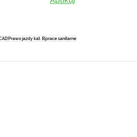
Aplikuj
CAD
Prawo jazdy kat. B
prace sanitarne