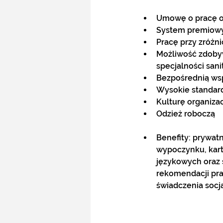
Umowę o pracę or
System premiowy 
Pracę przy zróżn
Możliwość zdoby
specjalności sani
Bezpośrednią wsp
Wysokie standard
Kulturę organiza
Odzież roboczą
Benefity: prywat
wypoczynku, kart
językowych oraz 
rekomendacji pra
świadczenia socja