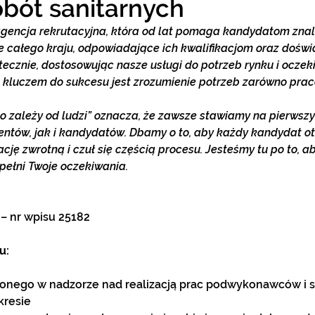
obót sanitarnych
agencja rekrutacyjna, która od lat pomaga kandydatom znal
ie całego kraju, odpowiadające ich kwalifikacjom oraz doświ
tecznie, dostosowując nasze usługi do potrzeb rynku i ocze
e kluczem do sukcesu jest zrozumienie potrzeb zarówno praco
 zależy od ludzi” oznacza, że zawsze stawiamy na pierwszy
entów, jak i kandydatów. Dbamy o to, aby każdy kandydat o
ję zwrotną i czuł się częścią procesu. Jesteśmy tu po to, a
spełni Twoje oczekiwania.
 – nr wpisu 25182
u:
onego w nadzorze nad realizacją prac podwykonawców i s
resie