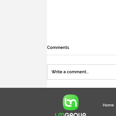
Comments
Write a comment...
Specjalista / Specjalistka ds.
rekrutacji pracowników
tymczasowych
Home