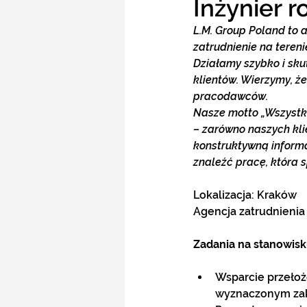
Inżynier r
L.M. Group Poland to 
zatrudnienie na teren
Działamy szybko i sku
klientów. Wierzymy, ż
pracodawców.
Nasze motto „Wszystko
– zarówno naszych kli
konstruktywną informac
znaleźć pracę, która 
Lokalizacja: Kraków 
Agencja zatrudnienia
Zadania na stanowisk
Wsparcie przełoż
wyznaczonym zak