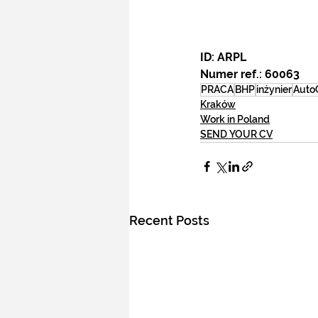
ID: ARPL
Numer ref.: 60063
PRACA
BHP
inżynier
Auto
Kraków
Work in Poland
SEND YOUR CV
Recent Posts