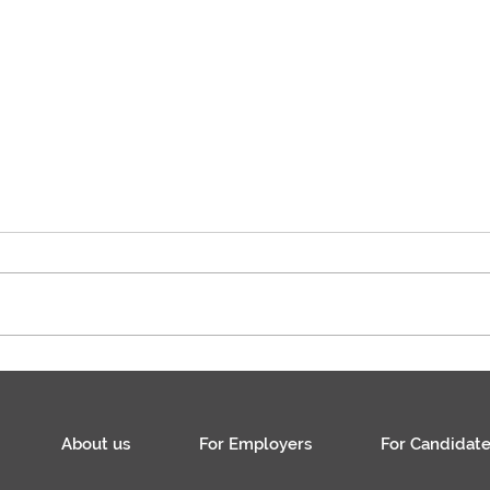
Specjalista / Specjalistka ds.
płac
About us
For Employers
For Candidate