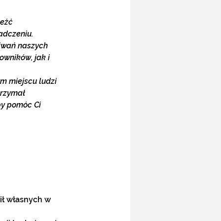
eźć 
adczeniu. 
kiwań naszych 
wników, jak i 
m miejscu ludzi 
trzymał 
by pomóc Ci 
ił własnych w 