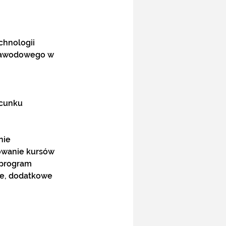
chnologii
zawodowego w 
acunku
nie 
owanie kursów 
 program 
ne, dodatkowe 