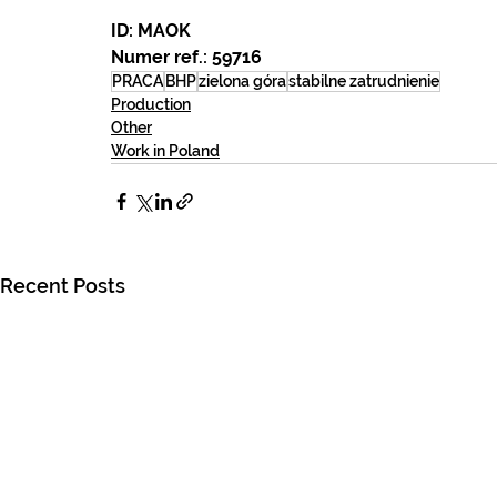
ID: MAOK
Numer ref.: 59716
PRACA
BHP
zielona góra
stabilne zatrudnienie
Production
Other
Work in Poland
Recent Posts